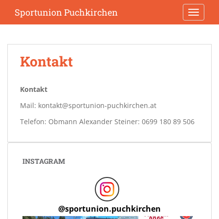
S
Sportunion Puchkirchen
TOGGLE
k
i
p
t
Kontakt
o
m
a
Kontakt
i
Mail: kontakt@sportunion-puchkirchen.at
n
c
Telefon: Obmann Alexander Steiner: 0699 180 89 506
o
n
t
INSTAGRAM
e
n
t
@
sportunion.puchkirchen