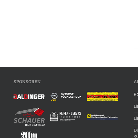
SPONSOREN
A
R
L
L
Di
g