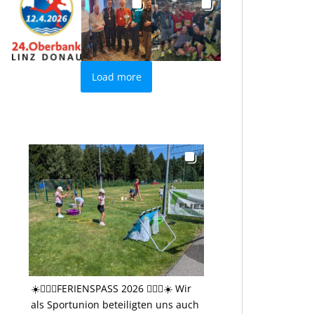
Load more
☀️🤸🏻‍♂️FERIENSPASS 2026 🤸🏻‍♂️☀️ Wir
als Sportunion beteiligten uns auch