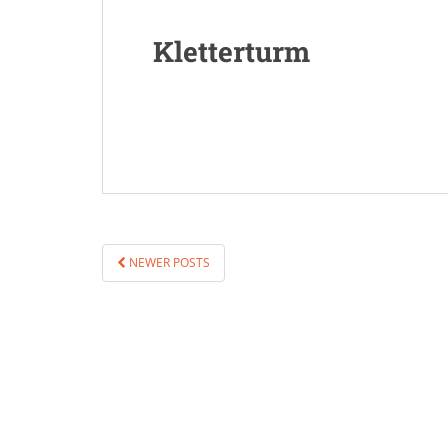
Kletterturm
SEITENNUMMERIERUNG
NEWER POSTS
DER
BEITRÄGE