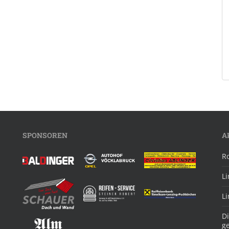
SPONSOREN
A
R
L
L
Di
g