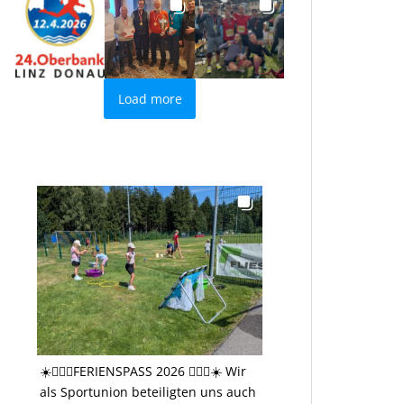
Load more
☀️🤸🏻‍♂️FERIENSPASS 2026 🤸🏻‍♂️☀️ Wir
als Sportunion beteiligten uns auch