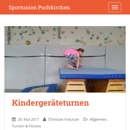
S
Sportunion Puchkirchen
TOGGLE
k
i
p
t
o
m
a
i
n
c
o
n
t
e
Kindergeräteturnen
n
t
,
26. Mai 2017
Christian Kreutzer
Allgemein
Turnen & Fitness