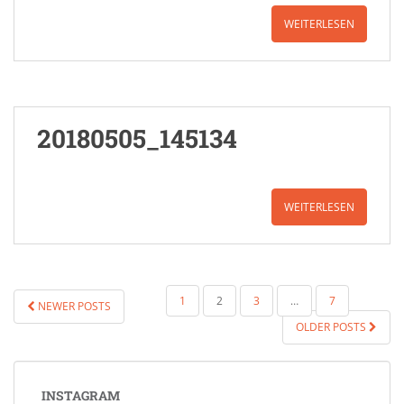
WEITERLESEN
20180505_145134
WEITERLESEN
SEITENNUMMERIERUNG
1
2
3
…
7
NEWER POSTS
DER
OLDER POSTS
BEITRÄGE
INSTAGRAM