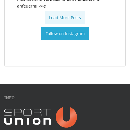
anfeuern!! 📣☺️
Load More Posts
Follow on Instagram
INFO