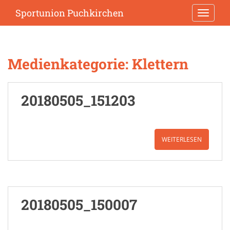
S
Sportunion Puchkirchen
TOGGLE
k
i
p
t
Medienkategorie:
Klettern
o
m
a
20180505_151203
i
n
c
o
WEITERLESEN
n
t
e
n
t
20180505_150007