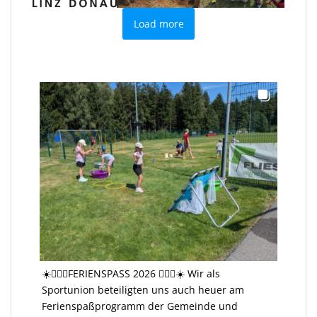
Load more
☀️🤸🏻‍♂️FERIENSPASS 2026 🤸🏻‍♂️☀️ Wir als
Sportunion beteiligten uns auch heuer am
Ferienspaßprogramm der Gemeinde und