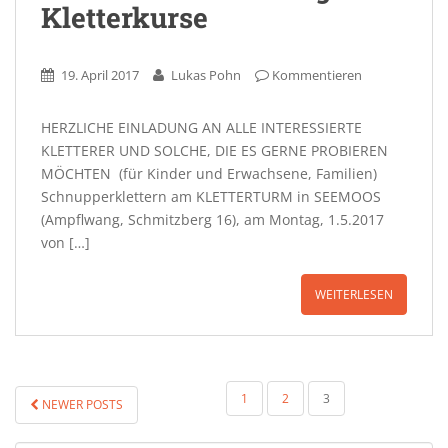
Kletterkurse
19. April 2017
Lukas Pohn
Kommentieren
HERZLICHE EINLADUNG AN ALLE INTERESSIERTE
KLETTERER UND SOLCHE, DIE ES GERNE PROBIEREN
MÖCHTEN (für Kinder und Erwachsene, Familien)
Schnupperklettern am KLETTERTURM in SEEMOOS
(Ampflwang, Schmitzberg 16), am Montag, 1.5.2017
von […]
WEITERLESEN
SEITENNUMMERIERUNG
1
2
3
NEWER POSTS
DER