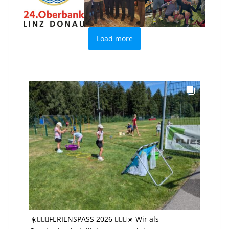
Load more
☀️🤸🏻‍♂️FERIENSPASS 2026 🤸🏻‍♂️☀️ Wir als