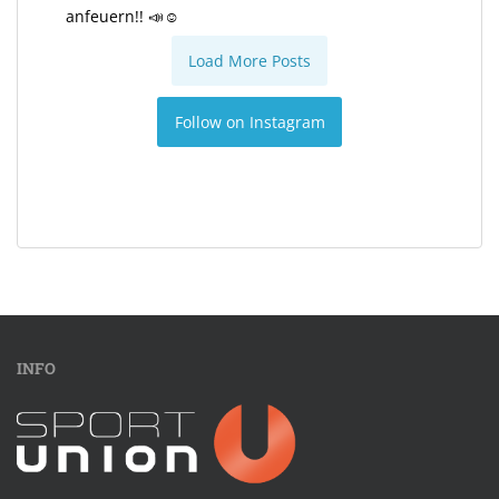
anfeuern!! 📣☺️
Load More Posts
Follow on Instagram
INFO