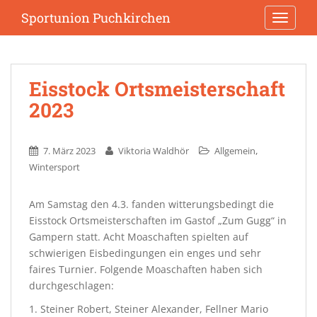
S
Sportunion Puchkirchen
TOGGLE
k
i
p
t
Eisstock Ortsmeisterschaft
o
2023
m
a
i
,
7. März 2023
Viktoria Waldhör
Allgemein
n
Wintersport
c
o
n
Am Samstag den 4.3. fanden witterungsbedingt die
t
Eisstock Ortsmeisterschaften im Gastof „Zum Gugg“ in
e
Gampern statt. Acht Moaschaften spielten auf
n
schwierigen Eisbedingungen ein enges und sehr
t
faires Turnier. Folgende Moaschaften haben sich
durchgeschlagen:
1. Steiner Robert, Steiner Alexander, Fellner Mario