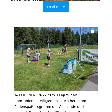
Load more
☀️🤸🏻‍♂️FERIENSPASS 2026 🤸🏻‍♂️☀️ Wir als
Sportunion beteiligten uns auch heuer am
Ferienspaßprogramm der Gemeinde und