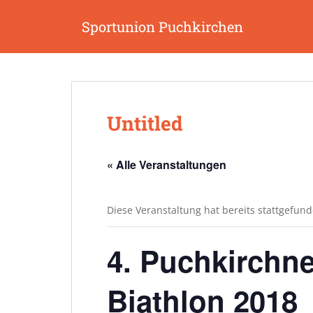
S
k
Sportunion Puchkirchen
i
p
t
o
m
Untitled
a
i
n
« Alle Veranstaltungen
c
o
n
Diese Veranstaltung hat bereits stattgefund
t
e
4. Puchkirchn
n
t
Biathlon 2018