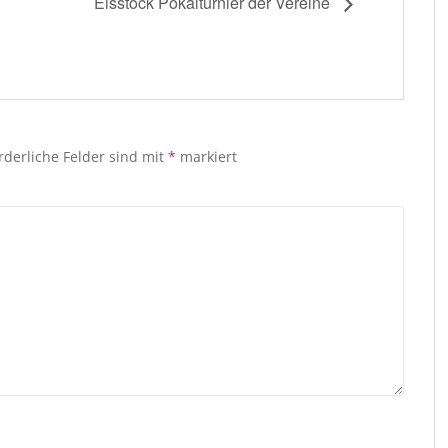
Eisstock Pokalturnier der Vereine
rderliche Felder sind mit
*
markiert