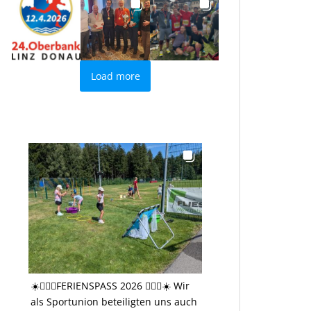
Load more
☀️🤸🏻‍♂️FERIENSPASS 2026 🤸🏻‍♂️☀️ Wir
als Sportunion beteiligten uns auch