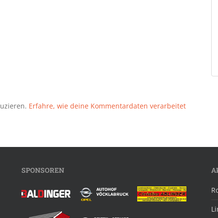
duzieren.
Erfahre, wie deine Kommentardaten verarbeitet
SPONSOREN
A
R
L