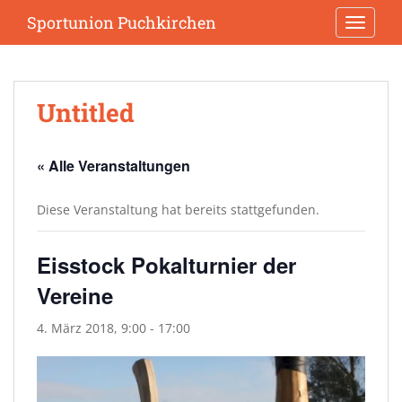
S
Sportunion Puchkirchen
TOGGLE
k
i
p
t
Untitled
o
m
a
« Alle Veranstaltungen
i
n
Diese Veranstaltung hat bereits stattgefunden.
c
o
n
Eisstock Pokalturnier der
t
Vereine
e
n
4. März 2018, 9:00
-
17:00
t