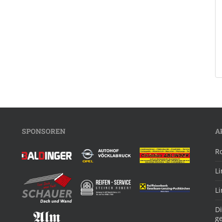
SPONSOREN
A
R
L
L
Di
g