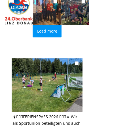
Load more
☀️🤸🏻‍♂️FERIENSPASS 2026 🤸🏻‍♂️☀️ Wir
als Sportunion beteiligten uns auch