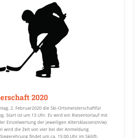
erschaft 2020
tag, 2. Februar2020 die Ski-Ortsmeisterschaftfür
ng. Start ist um 13 Uhr. Es wird ein Riesentorlauf mit
er Einzelwertung der jeweiligen Altersklassen(m/w)
i wird die Zeit von vier bei der Anmeldung
egerehrung findet um ca. 15:00 Uhr im Skilift-