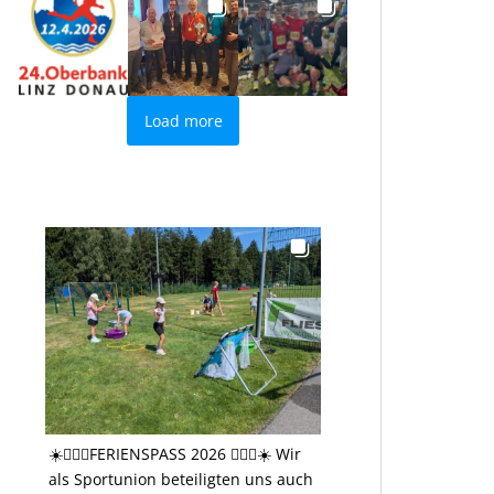
Load more
☀️🤸🏻‍♂️FERIENSPASS 2026 🤸🏻‍♂️☀️ Wir
als Sportunion beteiligten uns auch