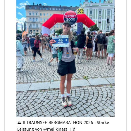
⛰️🏃‍♀️TRAUNSEE-BERGMARATHON 2026 - Starke
Leistung von @melikinast !! 🏅