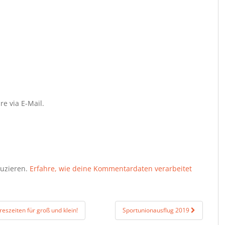
e via E-Mail.
duzieren.
Erfahre, wie deine Kommentardaten verarbeitet
reszeiten für groß und klein!
Sportunionausflug 2019