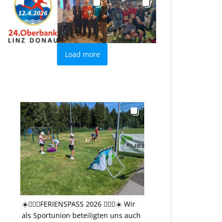
Load more
☀️🤸🏻‍♂️FERIENSPASS 2026 🤸🏻‍♂️☀️ Wir
als Sportunion beteiligten uns auch