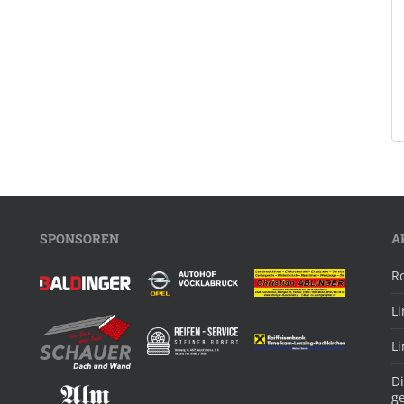
SPONSOREN
A
R
L
L
Di
g